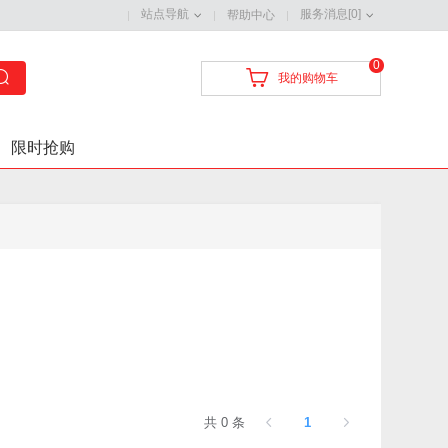
站点导航
服务消息[0]
帮助中心
0
我的购物车
限时抢购
共 0 条
1