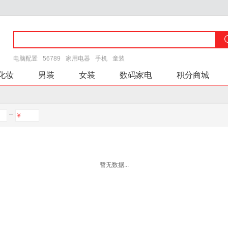
电脑配置
56789
家用电器
手机
童装
化妆
男装
女装
数码家电
积分商城
￥
暂无数据...