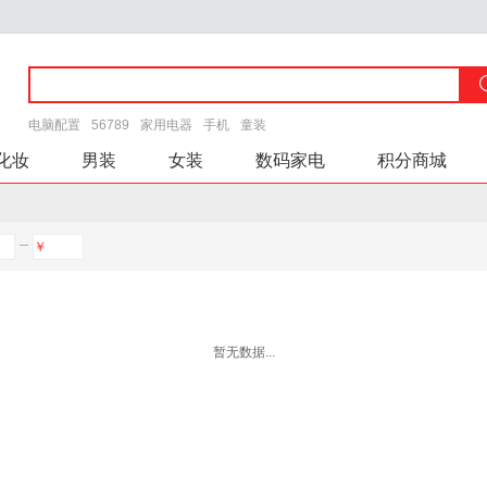
电脑配置
56789
家用电器
手机
童装
化妆
男装
女装
数码家电
积分商城
￥
暂无数据...