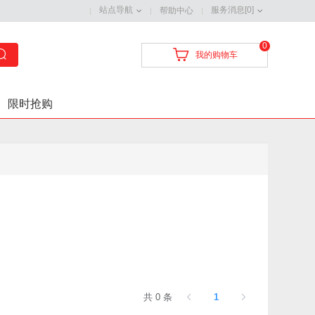
站点导航
服务消息[0]
帮助中心
0
我的购物车
限时抢购
共 0 条
1